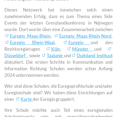
Dieses Netzwerk hat inzwischen solch einen
zunehmenden Erfolg, dass es zum Thema eines Side
Events der letzten Grenzlandkonferenz in Nijmegen
wurde. Dort wurde über eine Zusammenarbeit zwischen
Euregio Maas-Rhein
,
Euregio Maas-Rhein-Nord
,
Euregio Rhein-Waal
,
Euregio
und den
Bezirksregierugen
Köln
,
Münster
und
Düsseldorf
, sowie
Taalunie
und
Duitsland Instituut
diskutiert. Die ersten Schritte in Kommunikation und
Information Richtung Schulen werden schon Anfang
2024 unternommen werden.
Wer sind diese Schulen, die Euregoprofilschule und/oder
Euregioschule sind? Wir haben diese Einrichtungen auf
einer
Karte
der Euregio gruppiert.
Ihre Schule möchte auch Teil eines euregionalen
Schulnetzwerks sein, mit grenzüberschreitenden