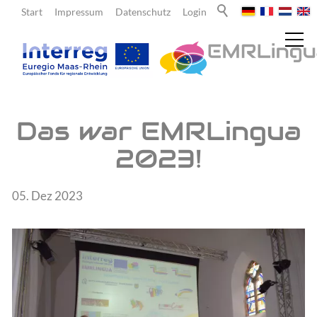
Start
Impressum
Datenschutz
Login
Aktuelles
Das war EMRLingua
2023!
Meldungen
Newsletter
05. Dez 2023
Über uns
Lehrende
Lernende