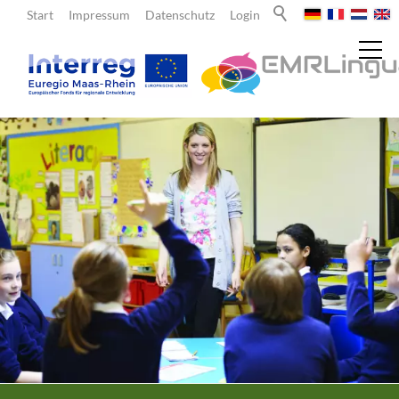
Start
Impressum
Datenschutz
Login
Aktuelles
Über uns
Lehrende
Angebote für Lehrende
Fördermittel
Lernorte und Schulnetzwerk