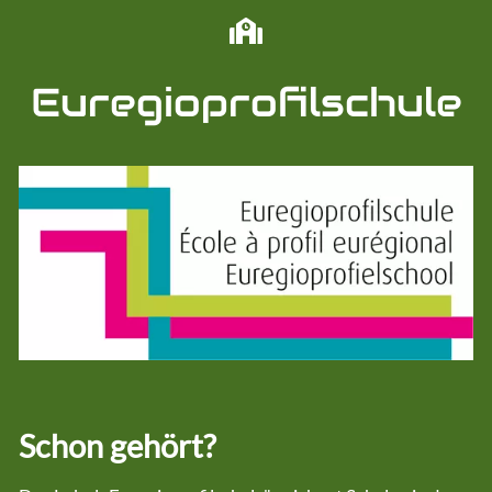
Schulnetzwerke
Euregioschule
Euregioprofilschule
Euregioprofilschule
Formulare
Unterrichtsmaterial
Lernende
Team
Schon gehört?