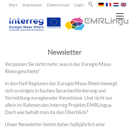
Start
Impressum
Datenschutz
Login
Aktuelles
Newsletter
Meldungen
Verpassen Sie nicht mehr, was in der Euregio Maas-
Rhein geschieht!
Newsletter
In den fünf Regionen der Euregio Maas-Rhein bewegt
Über uns
sich so einiges in Sachen Sprachenförderung und
Vermittlung euregionaler Kenntnisse. Und nicht nur
allein im Rahmen des Interreg Projekts EMRLingua.
Lehrende
Doch wie behält man da den Überblick?
Unser Newsletter bietet daher halbjährlich eine
Lernende